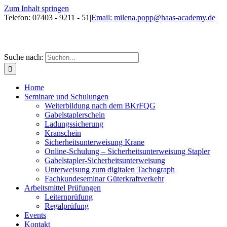
Zum Inhalt springen
Telefon: 07403 - 9211 - 51
|
Email: milena.popp@haas-academy.de
Suche nach:
Home
Seminare und Schulungen
Weiterbildung nach dem BKrFQG
Gabelstaplerschein
Ladungssicherung
Kranschein
Sicherheitsunterweisung Krane
Online-Schulung – Sicherheitsunterweisung Stapler
Gabelstapler-Sicherheitsunterweisung
Unterweisung zum digitalen Tachograph
Fachkundeseminar Güterkraftverkehr
Arbeitsmittel Prüfungen
Leiternprüfung
Regalprüfung
Events
Kontakt